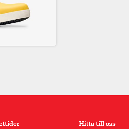
ttider
Hitta till oss