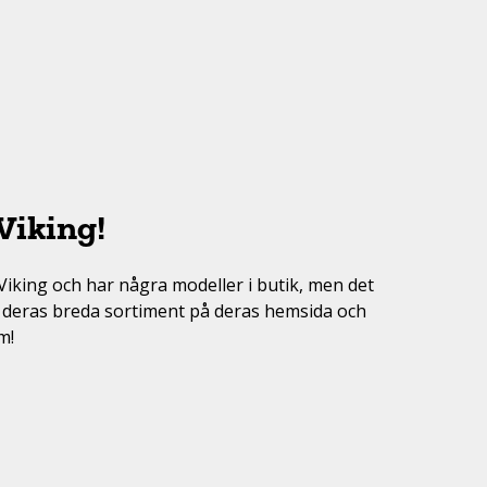
Träningsskor
Sneakers
Tennis
Vinter / dubbat
Träningsskor
Volleyboll
Fotbollsskor
Vinter / dubbat
Discgolf
Viking!
Viking och har några modeller i butik, men det
in deras breda sortiment på deras hemsida och
em!