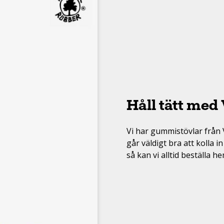
Vinter/Fodrat
Regn / Skalkläder
Bad & vattensport
Träningsredskap
Stöd
Cykel
MTB
Håll tätt med 
Citycykel
Vi har gummistövlar från 
Barncyklar
går väldigt bra att kolla 
så kan vi alltid beställa h
Elcyklar