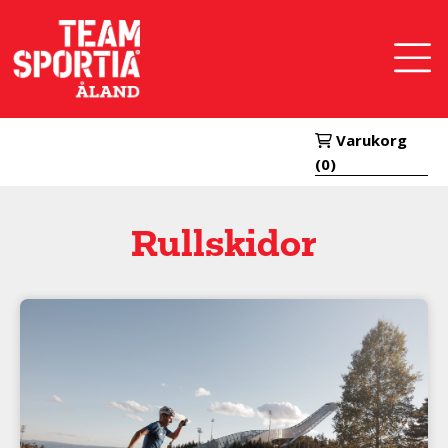
Hoppa
till
huvudinnehåll
Varukorg
(0)
Rullskidor