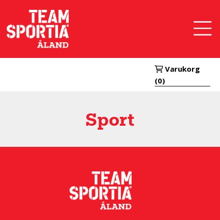
Hoppa
till
huvudinnehåll
Varukorg
(0)
Sport