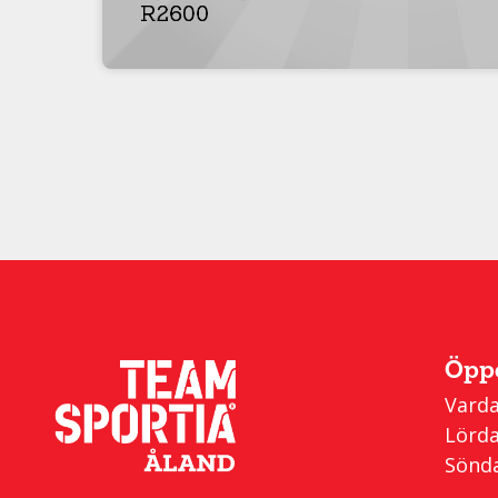
Öppe
Varda
Lörda
Sönda