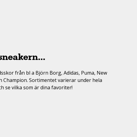
Träningsskor
Sneakers
Tennis
Vinter / dubbat
Träningsskor
Volleyboll
Fotbollsskor
Vinter / dubbat
Discgolf
sneakern...
tidsskor från bl a Björn Borg, Adidas, Puma, New
h Champion. Sortimentet varierar under hela
h se vilka som är dina favoriter!