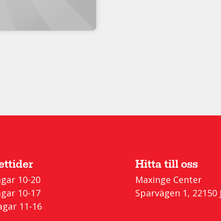
ttider
Hitta till oss
gar 10-20
Maxinge Center
gar 10-17
Sparvägen 1, 22150 
gar 11-16