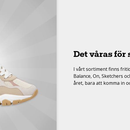
Vinter/Fodrat
Regn / Skalkläder
Bad & vattensport
Träningsredskap
Stöd
Cykel
Det våras för 
MTB
Citycykel
I vårt sortiment finns fri
Balance, On, Sketchers oc
Barncyklar
året, bara att komma in oc
Elcyklar