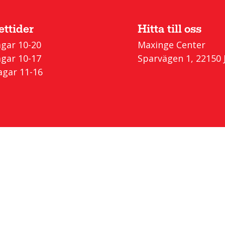
Vinter/Fodrat
Regn / Skalkläder
Bad & vattensport
Träningsredskap
ttider
Hitta till oss
gar 10-20
Maxinge Center
Stöd
gar 10-17
Sparvägen 1, 22150 
gar 11-16
Cykel
MTB
Citycykel
Barncyklar
Elcyklar