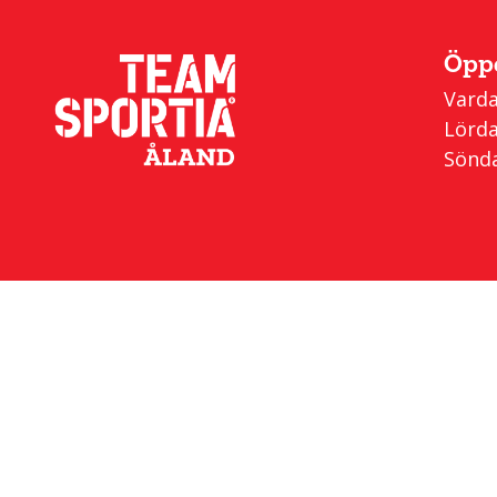
Öppe
Varda
Lörda
Sönda